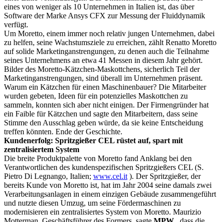
eines von weniger als 10 Unternehmen in Italien ist, das über
Software der Marke Ansys CFX zur Messung der Fluiddynamik
verfügt.
Um Moretto, einem immer noch relativ jungen Unternehmen, dabei
zu helfen, seine Wachstumsziele zu erreichen, zählt Renatto Moretto
auf solide Marketinganstrengungen, zu denen auch die Teilnahme
seines Unternehmens an etwa 41 Messen in diesem Jahr gehört.
Bilder des Moretto-Kätzchen-Maskottchens, sicherlich Teil der
Marketinganstrengungen, sind überall im Unternehmen präsent.
Warum ein Kätzchen für einen Maschinenbauer? Die Mitarbeiter
wurden gebeten, Ideen für ein potenzielles Maskottchen zu
sammeln, konnten sich aber nicht einigen. Der Firmengründer hat
ein Faible für Kätzchen und sagte den Mitarbeitern, dass seine
Stimme den Ausschlag geben würde, da sie keine Entscheidung
treffen könnten. Ende der Geschichte.
Kundenerfolg: Spritzgießer CEL rüstet auf, spart mit
zentralisiertem System
Die breite Produktpalette von Moretto fand Anklang bei den
Verantwortlichen des kundenspezifischen Spritzgießers CEL (S.
Pietro Di Legnango, Italien;
www.cel.it
). Der Spritzgießer, der
bereits Kunde von Moretto ist, hat im Jahr 2004 seine damals zwei
Verarbeitungsanlagen in einem einzigen Gebäude zusammengeführt
und nutzte diesen Umzug, um seine Fördermaschinen zu
modernisieren ein zentralisiertes System von Moretto. Maurizio
Motterman, Geschäftsführer des Formers, sagte
MPW
, dass die