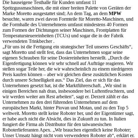
Die hauseigene Testhalle für Kunden umfasst 11
Spritzgussmaschinen, die mit einer breiten Palette von Geräten der
Marke Moretto ausgestattet sind; An dem Tag, an dem
MPW
besuchte, waren zwei davon Formteile für Moretto-Maschinen, und
die Formhalle des Unternehmens umfasst mindestens 40 Formen
zum Formen der Dichtungen seiner Maschinen, Frontplatten für
Temperatursteuereinheiten (TCUs) und sogar die in der Fabrik
verwendeten Trinkbecher .
„Für uns ist die Fertigung ein strategischer Teil unseres Geschäfts“,
sagt Moretto und stellt fest, dass das Unternehmen sogar seine
eigenen Schrauben für seine Dosiereinheiten herstellt. „Durch die
Eigenfertigung können wir sehr schnell auf Aufträge reagieren. Wir
stellen sogar Teile her, die wir wahrscheinlich zu einem niedrigeren
Preis kaufen können – aber wir gleichen diese zusätzlichen Kosten
durch unsere Schnelligkeit aus.“ Das Ziel, das er sich für das
Unternehmen gesetzt hat, ist die Marktführerschaft. „Wir sind in
einigen Bereichen nah dran, insbesondere bei Luftentfeuchtern, und
wir werden weiter am Rest arbeiten“, sagt er. Derzeit zählt er das
Unternehmen zu den drei führenden Unternehmen auf dem
europäischen Markt, hinter Piovan und Motan, und zu den Top 5
weltweit. Moretto stellt keine Roboter her, und der Eigentümer sagt,
er habe auch nicht die Absicht, dies in Zukunft zu tun. In Italien
fungiert die Firma als Distributor für den taiwanesischen
Roboterlieferanten Apex. „Wir brauchen eigentlich keine Roboter;
Unser Umsatz hängt nicht vom verwendeten Roboter ab“, erklärt er.