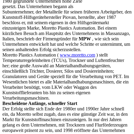
1980 gegründete Unternehmen hohe Ziele
gesetzt. Das Unternehmen begann als
Subunternehmer, der Metallteile für seinen früheren Arbeitgeber, den
Kunststoff-Hilfsgerätehersteller Piovan, herstellte, aber 1987
beschloss er, mit seinem eigenen in den Hilfsgerätemarkt
einzusteigen Marke, Moretto Plastics Automation. Bei einem
kürzlichen Besuch am Hauptsitz des Unternehmens in Massanzago,
Italien, beschrieb der Firmengründer für
MPW
, wie sich sein
Unternehmen entwickelt hat und welche Schritte er unternimmt, um
seinen anhaltenden Erfolg sicherzustellen.
Moretto Plastics Automation (
www.moretto.com
) stellt
Temperaturregeleinheiten (TCUs), Trockner und Luftentfeuchter
her; eine große Auswahl an Materialhandhabungsgeräten,
einschließlich Trichter, Dosierer, Silos und Dosiereinheiten;
Granulatoren und Geräte speziell für die Verarbeitung von PET. Im
Wesentlichen bietet es alle Materialhandhabungsmaschinen, die ein
Verarbeiter benötigt, vom LKW oder Waggon des
Kunststofflieferanten bis hin zu seinen eigenen
Verarbeitungsmaschinen.
Bescheidene Anfänge, schneller Start
Der Erfolg stellte sich Ende der 1980er und 1990er Jahre schnell
ein, da Moretto selbst zugab, dass es eine günstige Zeit war, in den
Markt für Kunststoffmaschinen einzusteigen. In nur drei Jahren
gelang es dem Unternehmen, mit Trocknern und Flurförderzeugen
europaweit präsent zu sein, und 1998 eröffnete das Unternehmen