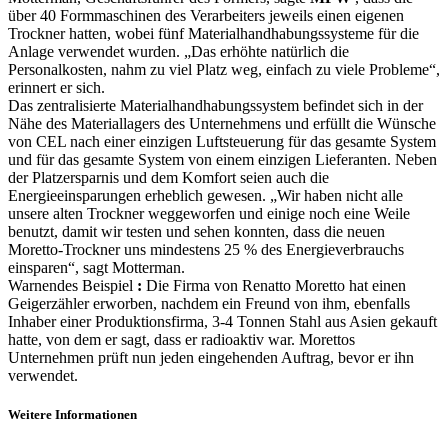
über 40 Formmaschinen des Verarbeiters jeweils einen eigenen
Trockner hatten, wobei fünf Materialhandhabungssysteme für die
Anlage verwendet wurden. „Das erhöhte natürlich die
Personalkosten, nahm zu viel Platz weg, einfach zu viele Probleme“,
erinnert er sich.
Das zentralisierte Materialhandhabungssystem befindet sich in der
Nähe des Materiallagers des Unternehmens und erfüllt die Wünsche
von CEL nach einer einzigen Luftsteuerung für das gesamte System
und für das gesamte System von einem einzigen Lieferanten. Neben
der Platzersparnis und dem Komfort seien auch die
Energieeinsparungen erheblich gewesen. „Wir haben nicht alle
unsere alten Trockner weggeworfen und einige noch eine Weile
benutzt, damit wir testen und sehen konnten, dass die neuen
Moretto-Trockner uns mindestens 25 % des Energieverbrauchs
einsparen“, sagt Motterman.
Warnendes Beispiel
:
Die Firma von Renatto Moretto hat einen
Geigerzähler erworben, nachdem ein Freund von ihm, ebenfalls
Inhaber einer Produktionsfirma, 3-4 Tonnen Stahl aus Asien gekauft
hatte, von dem er sagt, dass er radioaktiv war. Morettos
Unternehmen prüft nun jeden eingehenden Auftrag, bevor er ihn
verwendet.
Weitere Informationen