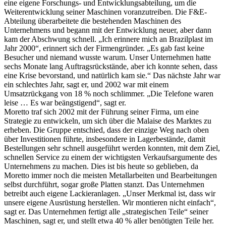
eine eigene Forschungs- und Entwicklungsabteilung, um die
Weiterentwicklung seiner Maschinen voranzutreiben. Die F&E-
Abteilung überarbeitete die bestehenden Maschinen des
Unternehmens und begann mit der Entwicklung neuer, aber dann
kam der Abschwung schnell. „Ich erinnere mich an Brazilplast im
Jahr 2000“, erinnert sich der Firmengründer. „Es gab fast keine
Besucher und niemand wusste warum. Unser Unternehmen hatte
sechs Monate lang Auftragsrückstände, aber ich konnte sehen, dass
eine Krise bevorstand, und natürlich kam sie.“ Das nächste Jahr war
ein schlechtes Jahr, sagt er, und 2002 war mit einem
Umsatzrückgang von 18 % noch schlimmer. „Die Telefone waren
leise … Es war beängstigend“, sagt er.
Moretto traf sich 2002 mit der Führung seiner Firma, um eine
Strategie zu entwickeln, um sich über die Malaise des Marktes zu
erheben. Die Gruppe entschied, dass der einzige Weg nach oben
über Investitionen führte, insbesondere in Lagerbestände, damit
Bestellungen sehr schnell ausgeführt werden konnten, mit dem Ziel,
schnellen Service zu einem der wichtigsten Verkaufsargumente des
Unternehmens zu machen. Dies ist bis heute so geblieben, da
Moretto immer noch die meisten Metallarbeiten und Bearbeitungen
selbst durchführt, sogar große Platten stanzt. Das Unternehmen
betreibt auch eigene Lackieranlagen. „Unser Merkmal ist, dass wir
unsere eigene Ausrüstung herstellen. Wir montieren nicht einfach“,
sagt er. Das Unternehmen fertigt alle „strategischen Teile“ seiner
Maschinen, sagt er, und stellt etwa 40 % aller benötigten Teile her.