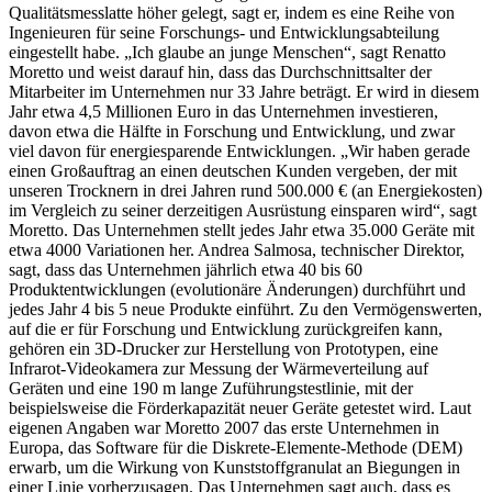
Qualitätsmesslatte höher gelegt, sagt er, indem es eine Reihe von
Ingenieuren für seine Forschungs- und Entwicklungsabteilung
eingestellt habe. „Ich glaube an junge Menschen“, sagt Renatto
Moretto und weist darauf hin, dass das Durchschnittsalter der
Mitarbeiter im Unternehmen nur 33 Jahre beträgt. Er wird in diesem
Jahr etwa 4,5 Millionen Euro in das Unternehmen investieren,
davon etwa die Hälfte in Forschung und Entwicklung, und zwar
viel davon für energiesparende Entwicklungen. „Wir haben gerade
einen Großauftrag an einen deutschen Kunden vergeben, der mit
unseren Trocknern in drei Jahren rund 500.000 € (an Energiekosten)
im Vergleich zu seiner derzeitigen Ausrüstung einsparen wird“, sagt
Moretto. Das Unternehmen stellt jedes Jahr etwa 35.000 Geräte mit
etwa 4000 Variationen her. Andrea Salmosa, technischer Direktor,
sagt, dass das Unternehmen jährlich etwa 40 bis 60
Produktentwicklungen (evolutionäre Änderungen) durchführt und
jedes Jahr 4 bis 5 neue Produkte einführt. Zu den Vermögenswerten,
auf die er für Forschung und Entwicklung zurückgreifen kann,
gehören ein 3D-Drucker zur Herstellung von Prototypen, eine
Infrarot-Videokamera zur Messung der Wärmeverteilung auf
Geräten und eine 190 m lange Zuführungstestlinie, mit der
beispielsweise die Förderkapazität neuer Geräte getestet wird. Laut
eigenen Angaben war Moretto 2007 das erste Unternehmen in
Europa, das Software für die Diskrete-Elemente-Methode (DEM)
erwarb, um die Wirkung von Kunststoffgranulat an Biegungen in
einer Linie vorherzusagen. Das Unternehmen sagt auch, dass es