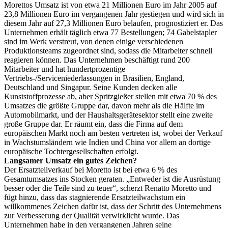
Morettos Umsatz ist von etwa 21 Millionen Euro im Jahr 2005 auf
23,8 Millionen Euro im vergangenen Jahr gestiegen und wird sich in
diesem Jahr auf 27,3 Millionen Euro belaufen, prognostiziert er. Das
Unternehmen erhält täglich etwa 77 Bestellungen; 74 Gabelstapler
sind im Werk verstreut, von denen einige verschiedenen
Produktionsteams zugeordnet sind, sodass die Mitarbeiter schnell
reagieren können. Das Unternehmen beschäftigt rund 200
Mitarbeiter und hat hundertprozentige
Vertriebs-/Serviceniederlassungen in Brasilien, England,
Deutschland und Singapur. Seine Kunden decken alle
Kunststoffprozesse ab, aber Spritzgießer stellen mit etwa 70 % des
Umsatzes die größte Gruppe dar, davon mehr als die Hälfte im
Automobilmarkt, und der Haushaltsgerätesektor stellt eine zweite
große Gruppe dar. Er räumt ein, dass die Firma auf dem
europäischen Markt noch am besten vertreten ist, wobei der Verkauf
in Wachstumsländern wie Indien und China vor allem an dortige
europäische Tochtergesellschaften erfolgt.
Langsamer Umsatz ein gutes Zeichen?
Der Ersatzteilverkauf bei Moretto ist bei etwa 6 % des
Gesamtumsatzes ins Stocken geraten. „Entweder ist die Ausrüstung
besser oder die Teile sind zu teuer“, scherzt Renatto Moretto und
fügt hinzu, dass das stagnierende Ersatzteilwachstum ein
willkommenes Zeichen dafür ist, dass der Schritt des Unternehmens
zur Verbesserung der Qualität verwirklicht wurde. Das
Unternehmen habe in den vergangenen Jahren seine