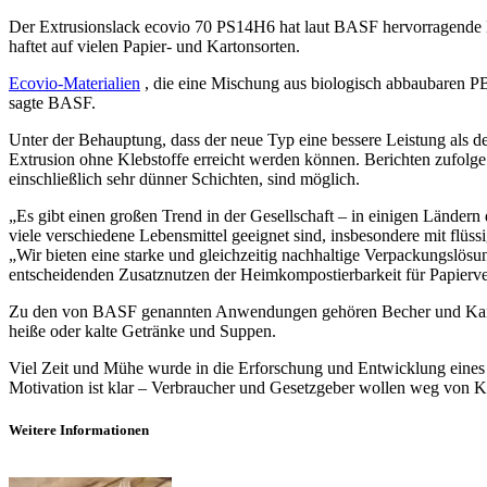
Der Extrusionslack ecovio 70 PS14H6 hat laut BASF hervorragende Bar
haftet auf vielen Papier- und Kartonsorten.
Ecovio-Materialien
, die eine Mischung aus biologisch abbaubaren P
sagte BASF.
Unter der Behauptung, dass der neue Typ eine bessere Leistung als de
Extrusion ohne Klebstoffe erreicht werden können. Berichten zufolg
einschließlich sehr dünner Schichten, sind möglich.
„Es gibt einen großen Trend in der Gesellschaft – in einigen Länder
viele verschiedene Lebensmittel geeignet sind, insbesondere mit flüs
„Wir bieten eine starke und gleichzeitig nachhaltige Verpackungslös
entscheidenden Zusatznutzen der Heimkompostierbarkeit für Papierve
Zu den von BASF genannten Anwendungen gehören Becher und Kannen
heiße oder kalte Getränke und Suppen.
Viel Zeit und Mühe wurde in die Erforschung und Entwicklung eines Mat
Motivation ist klar – Verbraucher und Gesetzgeber wollen weg von K
Weitere Informationen