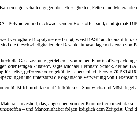
riereeigenschaften gegenüber Flüssigkeiten, Fetten und Mineralölen u
BAT-Polymeren und nachwachsenden Rohstoffen sind, sind gemäß DIN E
rzeit verfügbare Biopolymere erbringt, weist BASF auch darauf hin, da
e sind die Geschwindigkeiten der Beschichtungsanlage mit denen von P
n durch die Gesetzgebung getrieben – von reinen Kunststoffverpackunge
sigen oder fettigen Zutaten“, sagte Michael Bernhard Schick, der bei 
ung für heiße, gefrorene oder gekühlte Lebensmittel. Ecovio 70 PS14H
rpackungen und unterstützt die organische Verwertung von Lebensmitte
 für Milchprodukte und Tiefkühlkost, Sandwich- und Müsliriegelve
erials investiert, das, abgesehen von der Kompostierbarkeit, dasselbe 
unststoffen – und Markeninhaber folgen lediglich dem Zeitgeist. Und 