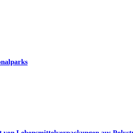
onalparks
t von Lebensmittelverpackungen aus Polysty